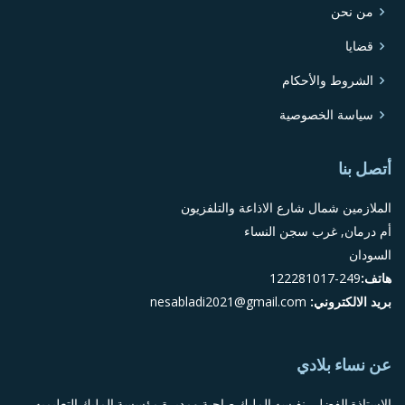
من نحن
قضايا
الشروط والأحكام
سياسة الخصوصية
أتصل بنا
الملازمين شمال شارع الاذاعة والتلفزيون
أم درمان, غرب سجن النساء
السودان
هاتف:
249-122281017
بريد الالكتروني:
nesabladi2021@gmail.com
عن نساء بلادي
الاستاذة الفضلي نفيسه المليك صاحبة ومديرة مؤسسة المليك التعليميه