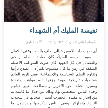
نفيسة المليك أم الشهداء
بقلم أماني لقمان
Sep 1, 2021
12 تعليق
أي صوت زار بالأمس خيالي طاف بالقلب وغني للكمال
.... صوت نفيسه المليكً كان صادحا بالعلم والحق
والفضائل في كل العهود كان صوت السودانية الأصيلة
المثقفة في زمن ما كان مسموحا للمرأة ان تصدح برأيها
وتقاوم النظم السياسية والإجتماعية. ففي تاريخ العالم
شخصيات تاريخية مهمة رزقها الله مواهب متعددة
ومميزة تختلف عن الآخرين واستطاعت تغيير حياتهم
وحياة الناس المحيطين بها، وذلك من خلال ما قامت به
من إنجازات مفيدة ، فحفرت أسماء أصحابها في سجلات
التاريخ بإنجازاتها وبقي الناس يذكرونها ويدرسون ما